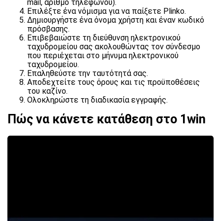
mail, αριθμό τηλεφώνου).
Επιλέξτε ένα νόμισμα για να παίξετε Plinko.
Δημιουργήστε ένα όνομα χρήστη και έναν κωδικό
πρόσβασης.
Επιβεβαιώστε τη διεύθυνση ηλεκτρονικού
ταχυδρομείου σας ακολουθώντας τον σύνδεσμο
που περιέχεται στο μήνυμα ηλεκτρονικού
ταχυδρομείου.
Επαληθεύστε την ταυτότητά σας.
Αποδεχτείτε τους όρους και τις προϋποθέσεις
του καζίνο.
Ολοκληρώστε τη διαδικασία εγγραφής.
Πώς να κάνετε κατάθεση στο 1win