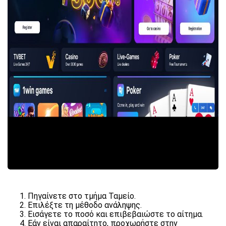
Πηγαίνετε στο τμήμα Ταμείο.
Επιλέξτε τη μέθοδο ανάληψης.
Εισάγετε το ποσό και επιβεβαιώστε το αίτημα.
Εάν είναι απαραίτητο, προχωρήστε στην