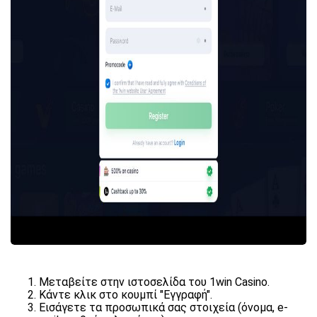
Μεταβείτε στην ιστοσελίδα του 1win Casino.
Κάντε κλικ στο κουμπί "Εγγραφή".
Εισάγετε τα προσωπικά σας στοιχεία (όνομα, e-