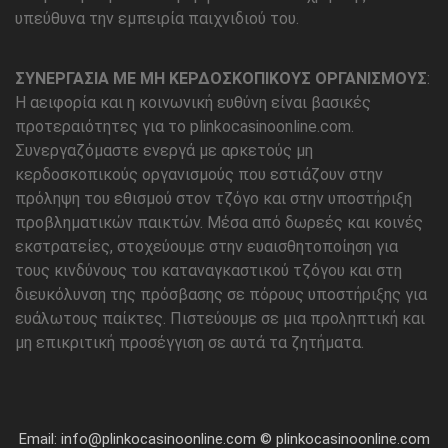
υπεύθυνα την εμπειρία παιχνιδιού του.
ΣΥΝΕΡΓΑΣΙΑ ΜΕ ΜΗ ΚΕΡΔΟΣΚΟΠΙΚΟΥΣ ΟΡΓΑΝΙΣΜΟΥΣ
:
Η αειφορία και η κοινωνική ευθύνη είναι βασικές
προτεραιότητες για το plinkocasinoonline.com.
Συνεργαζόμαστε ενεργά με αρκετούς μη
κερδοσκοπικούς οργανισμούς που εστιάζουν στην
πρόληψη του εθισμού στον τζόγο και στην υποστήριξη
προβληματικών παικτών. Μέσα από δωρεές και κοινές
εκστρατείες, στοχεύουμε στην ευαισθητοποίηση για
τους κινδύνους του καταναγκαστικού τζόγου και στη
διευκόλυνση της πρόσβασης σε πόρους υποστήριξης για
ευάλωτους παίκτες. Πιστεύουμε σε μια προληπτική και
μη επικριτική προσέγγιση σε αυτά τα ζητήματα.
Email:
info@plinkocasinoonline.com
©
plinkocasinoonline.com