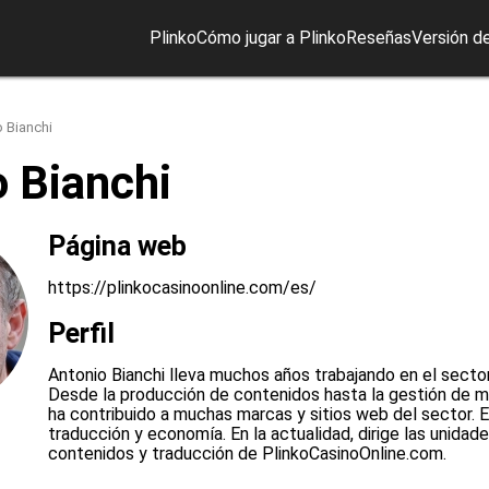
Plinko
Cómo jugar a Plinko
Reseñas
Versión d
 Bianchi
o Bianchi
Página web
https://plinkocasinoonline.com/es/
Perfil
Antonio Bianchi lleva muchos años trabajando en el sector
Desde la producción de contenidos hasta la gestión de m
ha contribuido a muchas marcas y sitios web del sector. E
traducción y economía. En la actualidad, dirige las unidad
contenidos y traducción de PlinkoCasinoOnline.com.