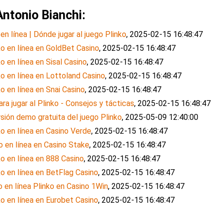
ntonio Bianchi:
en línea | Dónde jugar al juego Plinko
, 2025-02-15 16:48:47
ko en línea en GoldBet Casino
, 2025-02-15 16:48:47
o en línea en Sisal Casino
, 2025-02-15 16:48:47
ko en línea en Lottoland Casino
, 2025-02-15 16:48:47
ko en línea en Snai Casino
, 2025-02-15 16:48:47
ra jugar al Plinko - Consejos y tácticas
, 2025-02-15 16:48:47
rsión demo gratuita del juego Plinko
, 2025-05-09 12:40:00
ko en línea en Casino Verde
, 2025-02-15 16:48:47
o en línea en Casino Stake
, 2025-02-15 16:48:47
ko en línea en 888 Casino
, 2025-02-15 16:48:47
ko en línea en BetFlag Casino
, 2025-02-15 16:48:47
o en línea Plinko en Casino 1Win
, 2025-02-15 16:48:47
ko en línea en Eurobet Casino
, 2025-02-15 16:48:47