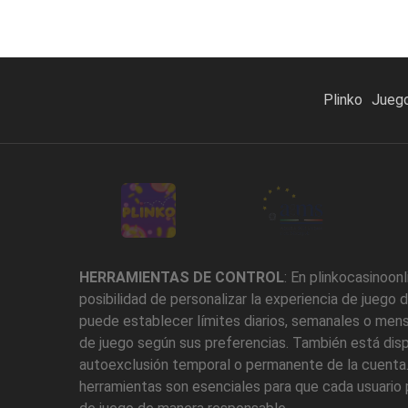
Plinko
Jueg
HERRAMIENTAS DE CONTROL
: En plinkocasinoo
posibilidad de personalizar la experiencia de juego 
puede establecer límites diarios, semanales o men
de juego según sus preferencias. También está dis
autoexclusión temporal o permanente de la cuenta
herramientas son esenciales para que cada usuario