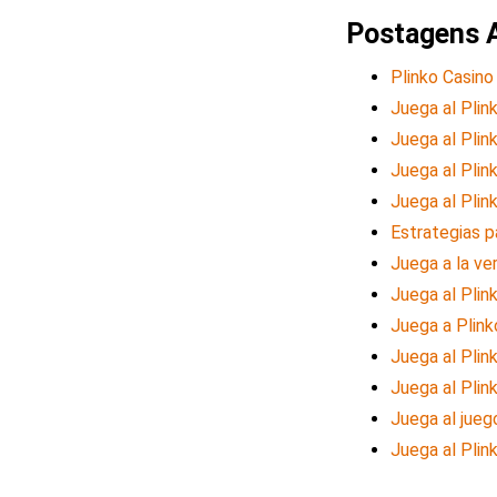
Postagens A
Plinko Casino 
Juega al Plin
Juega al Plink
Juega al Plin
Juega al Plin
Estrategias pa
Juega a la ve
Juega al Plin
Juega a Plink
Juega al Plin
Juega al Plin
Juega al jueg
Juega al Plin